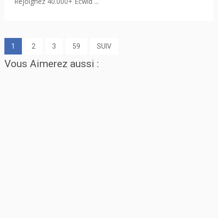
Rejoignez 40.000+ Ecwid ...
1
2
3
59
SUIV
Vous Aimerez aussi :